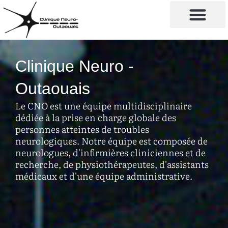
Protocoles SEP
Essais cliniques
Réadaptation neurologiqu
Clinique d’infusion
Clinique Neuro -
Outaouais
Le CNO est une équipe multidisciplinaire
dédiée à la prise en charge globale des
personnes atteintes de troubles
neurologiques. Notre équipe est composée de
neurologues, d'infirmières cliniciennes et de
recherche, de physiothérapeutes, d'assistants
médicaux et d'une équipe administrative.