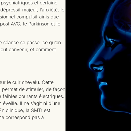
psychiatriques et certaine
épressif majeur, l’anxiété, le
sionnel compulsif ainis que
 post AVC, le Parkinson et le
ne séance se passe, ce qu’on
eut convenir, et comment
ur le cuir chevelu. Cette
 permet de stimuler, de façon
e faibles courants électriques.
veillé. Il ne s’agit ni d’une
En clinique, la SMTr est
 ne correspond pas à