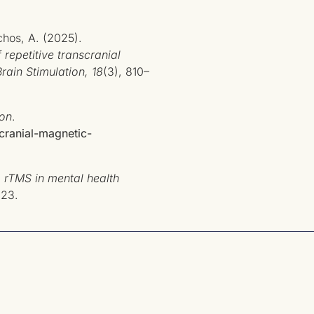
chos, A. (2025).
 repetitive transcranial
Brain Stimulation, 18
(3), 810–
ion
.
cranial-magnetic-
.
rTMS in mental health
223.