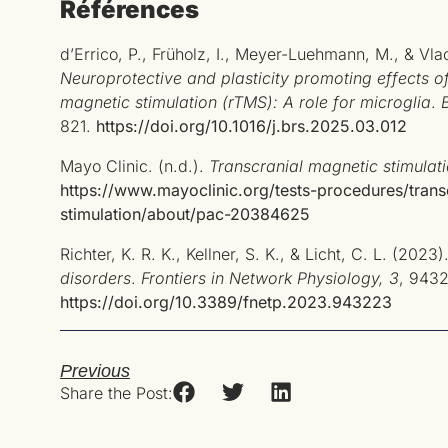
Références
d’Errico, P., Früholz, I., Meyer-Luehmann, M., & Vla
Neuroprotective and plasticity promoting effects of
magnetic stimulation (rTMS): A role for microglia
.
821.
https://doi.org/10.1016/j.brs.2025.03.012
Mayo Clinic. (n.d.).
Transcranial magnetic stimulat
https://www.mayoclinic.org/tests-procedures/trans
stimulation/about/pac-20384625
Richter, K. R. K., Kellner, S. K., & Licht, C. L. (2023)
disorders
.
Frontiers in Network Physiology, 3
, 943
https://doi.org/10.3389/fnetp.2023.943223
Previous
Share the Post: